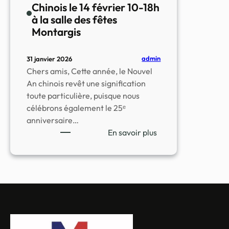
Chinois le 14 février 10-18h
à la salle des fêtes
Montargis
admin
31 janvier 2026
Chers amis, Cette année, le Nouvel
An chinois revêt une signification
toute particulière, puisque nous
célébrons également le 25ᵉ
anniversaire…
:
En savoir plus
Invitation
au
Nouvel
An
Chinois
le
14