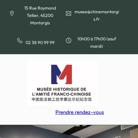
Aller
15 Rue Raymond
au
musee@chinemontargi
Tellier, 45200
contenu
s.fr
Montargis
10h00 à 17h00 (sauf
02 38 90 99 99
mardi)
Prendre rendez-vous