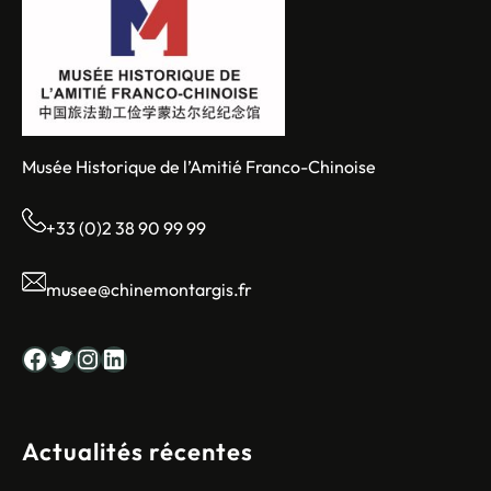
février
10-
18h
à
la
salle
des
Musée Historique de l’Amitié Franco-Chinoise
fêtes
Montargis
+33 (0)2 38 90 99 99
musee@chinemontargis.fr
Facebook
Twitter
Instagram
LinkedIn
Actualités récentes