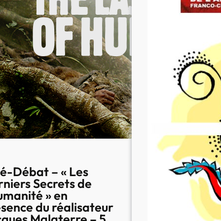
é-Débat – « Les
niers Secrets de
umanité » en
sence du réalisateur
ques Malaterre – 5