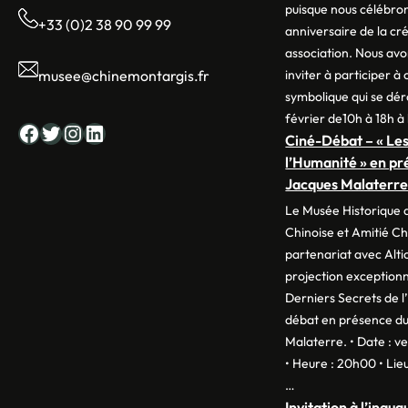
puisque nous célébro
+33 (0)2 38 90 99 99
anniversaire de la cr
association. Nous avon
inviter à participer à
musee@chinemontargis.fr
symbolique qui se dér
février de10h à 18h à 
Facebook
Twitter
Instagram
LinkedIn
Ciné-Débat – « Les
l’Humanité » en pr
Jacques Malaterre
Le Musée Historique d
Chinoise et Amitié C
partenariat avec Alti
projection exceptionne
Derniers Secrets de l’
débat en présence du
Malaterre. • Date : 
• Heure : 20h00 • Lieu 
…
Invitation à l’inau