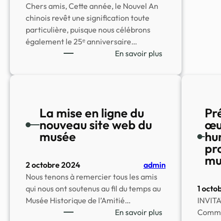
Chers amis, Cette année, le Nouvel An
chinois revêt une signification toute
particulière, puisque nous célébrons
également le 25ᵉ anniversaire…
:
En savoir plus
Invitation
au
Nouvel
An
La mise en ligne du
Pr
Chinois
nouveau site web du
œu
le
musée
hu
14
pr
février
mu
10-
2 octobre 2024
admin
18h
Nous tenons à remercier tous les amis
à
qui nous ont soutenus au fil du temps au
1 octo
la
Musée Historique de l’Amitié…
INVITA
salle
:
En savoir plus
Commun
des