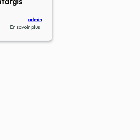
targis
admin
:
En savoir plus
Invitation
à
l’inauguration
du
Nouvel
An
Chinois
2025
à
Montargis