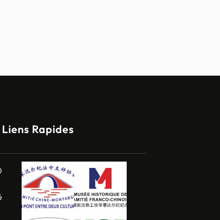
Liens Rapides
0
é