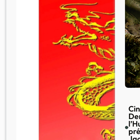
Cin
Der
l’H
pré
Jac