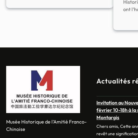
La
Histor
fêtes
mise
ont l’
Montargis
en
ligne
du
nouveau
site
web
du
musée
Actualités r
Invitation au Nouve
février 10-18h à la 
Montargis
Musée Historique de l’Amitié Franco-
Chers amis, Cette ann
Chinoise
revêt une significatio