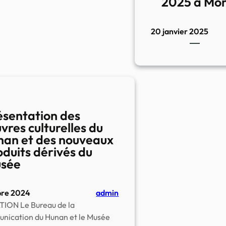
2025 à Mon
en
présence
du
20 janvier 2025
réalisateur
Jacques
Malaterre
–
5
décembre
ésentation des
2025
vres culturelles du
nan et des nouveaux
oduits dérivés du
sée
bre 2024
admin
TION Le Bureau de la
ication du Hunan et le Musée