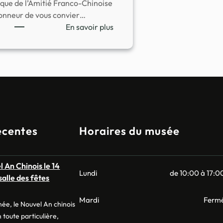
ique de l’Amitié Franco-Chinoise
honneur de vous convier…
:
En savoir plus
Présentation
des
œuvres
culturelles
du
hunan
et
des
écentes
Horaires du musée
nouveaux
produits
dérivés
l An Chinois le 14
du
Lundi
de 10:00 à 17:0
salle des fêtes
musée
Mardi
Ferm
ée, le Nouvel An chinois
n toute particulière,