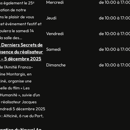
Mercredi
de 10:00 à 17:0
ns également le 25ᵉ
éation de notre
s le plaisir de vous
Jeudi
de 10:00 à 17:0
 cet événement festif et
oulera le samedi 14
Vendredi
de 10:00 à 17:0
la salle des…
 Derniers Secrets de
Samedi
de 10:00 à 17:0
ésence du réalisateur
 – 5 décembre 2025
Dimanche
de 10:00 à 17:0
e l’Amitié Franco-
hine Montargis, en
ciné, organise une
lle du film « Les
Humanité », suivie d’un
 réalisateur Jacques
vendredi 5 décembre 2025
: Alticiné, 6 rue du Port,
guration du Nouvel An