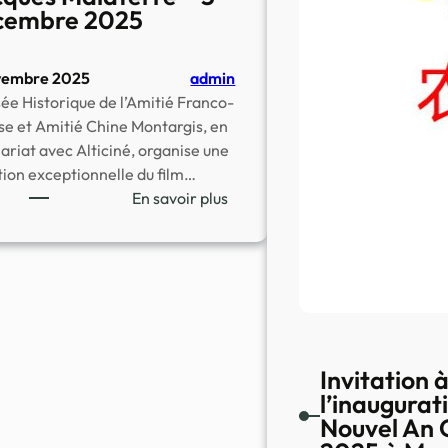
cembre 2025
vembre 2025
admin
ée Historique de l’Amitié Franco-
se et Amitié Chine Montargis, en
ariat avec Alticiné, organise une
tion exceptionnelle du film…
:
En savoir plus
Ciné-
Débat
–
«
Les
Derniers
Secrets
Invitation 
de
l’inaugurat
l’Humanité
Nouvel An 
»